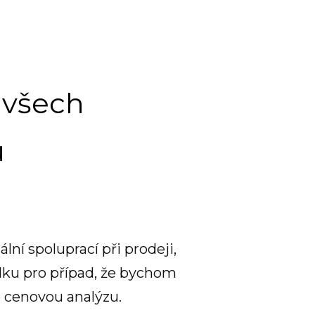
í všech
ů
ní spoluprací při prodeji,
ídku pro případ, že bychom
e cenovou analýzu.