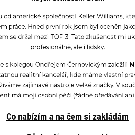
u od americké společnosti Keller Williams, k
práce. Hned první rok jsem byl oceněn jako n
em se držel mezi TOP 3. Tato zkušenost mi uk
profesionálně, ale i lidsky.
me s kolegou Ondřejem Černovickým založili
N
atnou realitní kancelář, kde máme vlastní prav
žíváme zajímavé nástroje velké značky. V souč
lient má moji osobní péči (žádné předávání ani
Co nabízím a na čem si zakládám