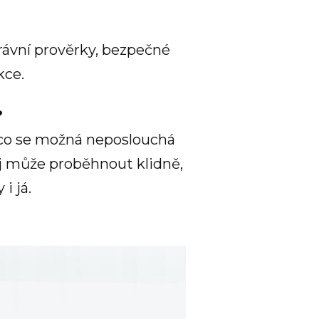
právní prověrky, bezpečné
kce.
?
, co se možná neposlouchá
ej může proběhnout klidně,
i já.