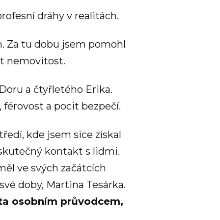
ofesní dráhy v realitách.
em. Za tu dobu jsem pomohl
ut nemovitost.
oru a čtyřletého Erika.
, férovost a pocit bezpečí.
edí, kde jsem sice získal
kutečný kontakt s lidmi.
měl ve svých začátcích
své doby, Martina Tesárka.
nta osobním průvodcem,