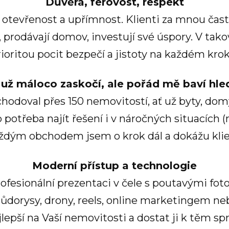
Důvěra, férovost, respekt
a otevřenost a upřímnost. Klienti za mnou čast
rodávají domov, investují své úspory. V tako
rioritou pocit bezpečí a jistoty na každém krok
už máloco zaskočí, ale pořád mě baví hle
hodoval přes 150 nemovitostí, ať už byty, dom
o potřeba najít řešení i v náročných situacích
 každým obchodem jsem o krok dál a dokážu kli
Moderní přístup a technologie
ofesionální prezentaci v čele s poutavými fot
ůdorysy, drony, reels, online marketingem neb
jlepší na Vaší nemovitosti a dostat ji k těm 