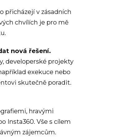
o přicházejí v zásadních
vých chvílích je pro mě
u.
dat nová řešení.
y, developerské projekty
 (například exekuce nebo
entovi skutečně poradit.
ografiemi, hravými
o Insta360. Vše s cílem
správným zájemcům.