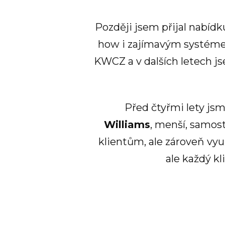
Později jsem přijal nabídk
how i zajímavým systémem 
KWCZ a v dalších letech js
Před čtyřmi lety js
Williams
, menší, samost
klientům, ale zároveň vyu
ale každý k