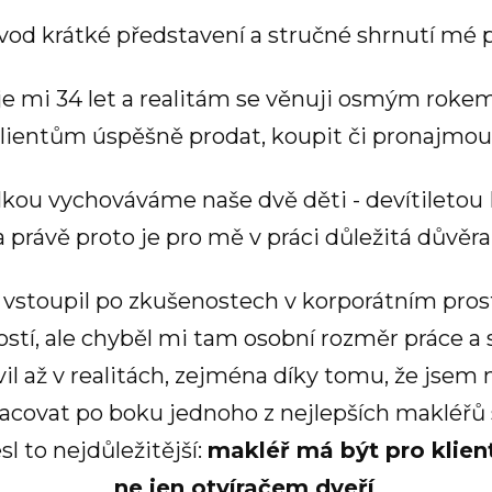
od krátké představení a stručné shrnutí mé pr
 je mi 34 let a realitám se věnuji osmým rok
klientům úspěšně prodat, koupit či pronajmo
kou vychováváme naše dvě děti - devítiletou D
 právě proto je pro mě v práci důležitá důvěra
 vstoupil po zkušenostech v korporátním prostř
í, ale chyběl mi tam osobní rozměr práce a s
il až v realitách, zejména díky tomu, že jsem 
acovat po boku jednoho z nejlepších makléřů 
l to nejdůležitější:
makléř má být pro klie
ne jen otvíračem dveří
.