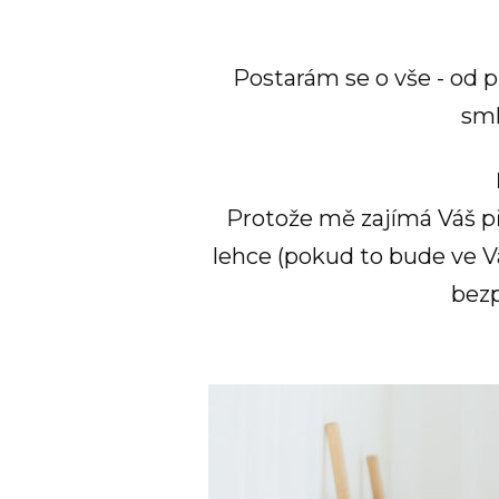
Postarám se o vše - od p
sml
Protože mě zajímá Váš př
lehce (pokud to bude ve V
bezp