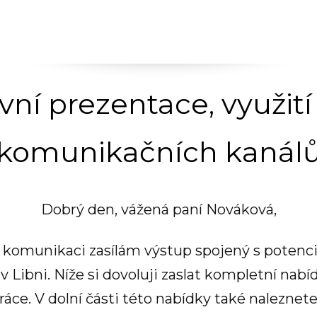
vní prezentace, využit
komunikačních kanál
Dobrý den, vážená paní Nováková,
 komunikaci zasílám výstup spojený s potenciál
 Libni. Níže si dovoluji zaslat kompletní nab
práce. V dolní části této nabídky také naleznet