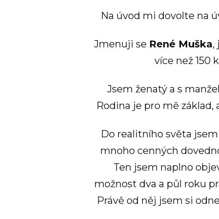
Na úvod mi dovolte na úv
Jmenuji se
René Muška
,
více než 150 
Jsem ženatý a s manžel
Rodina je pro mě základ, a
Do realitního světa jsem
mnoho cenných dovednost
Ten jsem naplno objev
možnost dva a půl roku pr
Právě od něj jsem si odnes