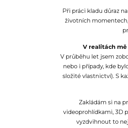
Při práci kladu důraz n
životních momentech, p
p
V realitách mě 
V průběhu let jsem zobc
nebo i případy, kde byl
složité vlastnictví). S
Zakládám si na pr
videoprohlídkami, 3D p
vyzdvihnout to ne