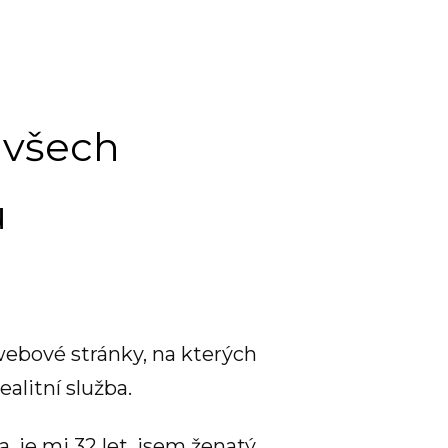
í všech
ů
ebové stránky, na kterých
alitní služba.
 je mi 32 let, jsem ženatý