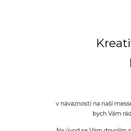
Kreati
v návaznosti na naší mes
bych Vám rád 
Na úvod se Vám dovolím př