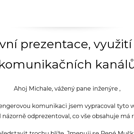
vní prezentace, využit
komunikačních kanál
Ahoj Michale, vážený pane inženýre ,
sengerovou komunikaci jsem vypracoval tyto w
názorně odprezentoval, co vše obsahuje má re
edstavit trochu blíže. Jmenuji se René Muška,