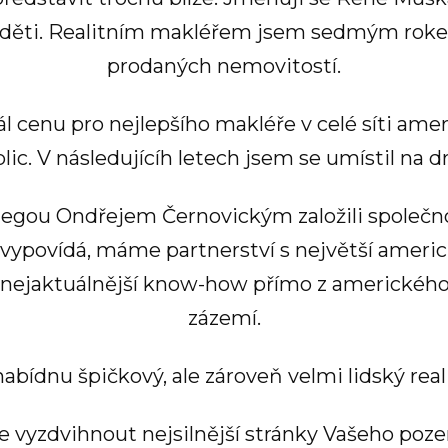
děti. Realitním makléřem jsem sedmým roke
prodaných nemovitostí.
l cenu pro nejlepšího makléře v celé síti amer
ic. V následujícíh letech jsem se umístil na 
olegou Ondřejem Černovickým založili společ
 vypovídá, máme partnerství s největší americk
 nejaktuálnější know-how přímo z amerického 
zázemí.
bídnu špičkový, ale zároveň velmi lidský reali
 vyzdvihnout nejsilnější stránky Vašeho poze