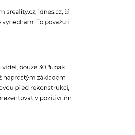
sreality.cz, idnes.cz, či
ně vynechám. To považuji
a videí, pouze 30 % pak
již naprostým základem
dovou před rekonstrukcí,
 prezentovat v pozitivním