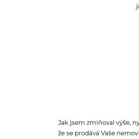
j
Jak jsem zmiňoval výše, n
že se prodává Vaše nemovi