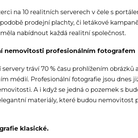
ci na 10 realitních serverech v čele s portálem 
v podobě prodejní plachty, či letákové kampa
 měla nabídnout každá realitní společnost.
í nemovitosti profesionálním fotografem
ní servery tráví 70 % času prohlížením obrázků 
ím médií. Profesionální fotografie jsou dnes 
emovitosti. A i když se jedná o pozemek s bu
t elegantní materiály, které budou nemovitost
grafie klasické.