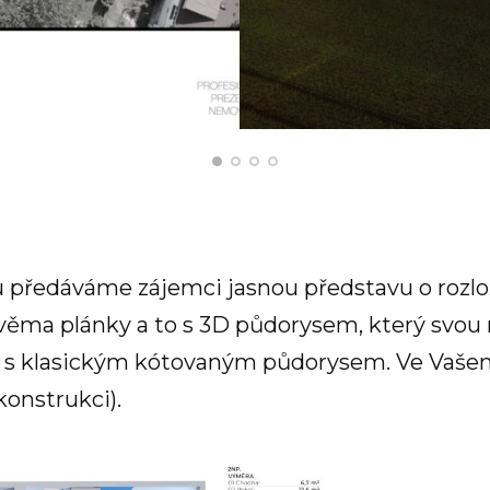
u předáváme zájemci jasnou představu o rozlo
ěma plánky a to s 3D půdorysem, který svou re
a s klasickým kótovaným půdorysem. Ve Vašem
onstrukci).