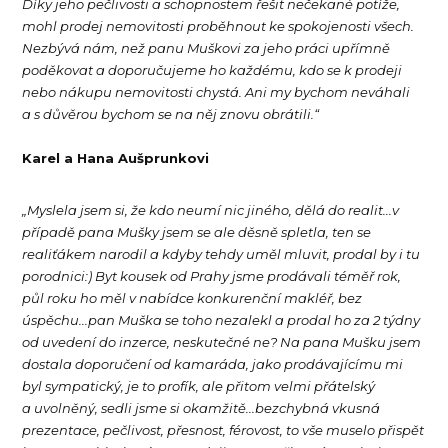
Díky jeho pečlivosti a schopnostem řešit nečekané potíže,
mohl prodej nemovitosti proběhnout ke spokojenosti všech.
Nezbývá nám, než panu Muškovi za jeho práci upřímně
poděkovat a doporučujeme ho každému, kdo se k prodeji
nebo nákupu nemovitosti chystá. Ani my bychom neváhali
a s důvěrou bychom se na něj znovu obrátili.“
Karel a Hana Aušprunkovi
„Myslela jsem si, že kdo neumí nic jiného, dělá do realit...v
případě pana Mušky jsem se ale děsně spletla, ten se
realiťákem narodil a kdyby tehdy uměl mluvit, prodal by i tu
porodnici:) Byt kousek od Prahy jsme prodávali téměř rok,
půl roku ho měl v nabídce konkurenční makléř, bez
úspěchu...pan Muška se toho nezalekl a prodal ho za 2 týdny
od uvedení do inzerce, neskutečné ne? Na pana Mušku jsem
dostala doporučení od kamaráda, jako prodávajícímu mi
byl sympatický, je to profík, ale přitom velmi přátelský
a uvolněný, sedli jsme si okamžitě...bezchybná vkusná
prezentace, pečlivost, přesnost, férovost, to vše muselo přispět