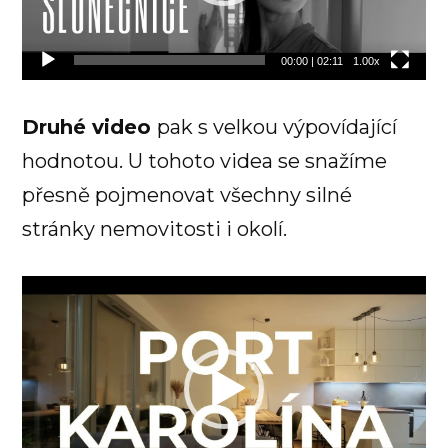
00:00
|
02:11
1.00x
Druhé video
pak s velkou výpovídající
hodnotou. U tohoto videa se snažíme
přesně pojmenovat všechny silné
stránky nemovitosti i okolí.
Video
přehrávač