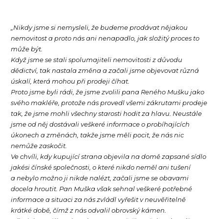
„Nikdy jsme si nemysleli, že budeme prodávat nějakou
nemovitost a proto nás ani nenapadlo, jak složitý proces to
může být.
Když jsme se stali spolumajiteli nemovitosti z důvodu
dědictví, tak nastala změna a začali jsme objevovat různá
úskalí, která mohou při prodeji číhat.
Proto jsme byli rádi, že jsme zvolili pana Reného Mušku jako
svého makléře, protože nás provedl všemi zákrutami prodeje
tak, že jsme mohli všechny starosti hodit za hlavu. Neustále
jsme od něj dostávali veškeré informace o probíhajících
úkonech a změnách, takže jsme měli pocit, že nás nic
nemůže zaskočit.
Ve chvíli, kdy kupující strana objevila na domě zapsané sídlo
jakési čínské společnosti, o které nikdo neměl ani tušení
a nebylo možno ji nikde nalézt, začali jsme se obavami
docela hroutit. Pan Muška však sehnal veškeré potřebné
informace a situaci za nás zvládl vyřešit v neuvěřitelně
krátké době, čímž z nás odvalil obrovský kámen.