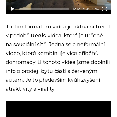
00:00
|
01:42
1.00x
Třetím formátem videa je aktuální trend
v podobě
Reels
videa, které je určené
na souciální sítě. Jedná se o neformální
video, které kombinuje více příběhů
dohromady. U tohoto videa jsme doplnili
info o prodeji bytu částí s červeným
autem. Je to především kvůli zvýšení
atraktivity a virality.
Video
přehrávač