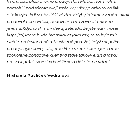
k naprosto bleskovému prodeji. Pan Muška nám velmi
pomohl i nad rámec svojí smlouvy, vždy platilo to, co řekl
a takových lidí si obzvlášť vážím. Kdyby kdokoliv v mém okolí
prodával nemovitost, nedovolím mu zavolat nikomu
jinému.Když to shrnu - děkuju Rendo, že jste nám našel
kupující, která bude byt milovat jako my, že to bylo tak
rychle, profesionálně a že jste mě podržel, když mi počas
prodeje bylo ouvej, přejeme Vám s manželem jen samé
spokojené pohodové klienty a stále takový elán a lásku
pro vaši práci. Moc si Vás vážíme a děkujeme Vám.“
Michaela Pavlíček Vedralová