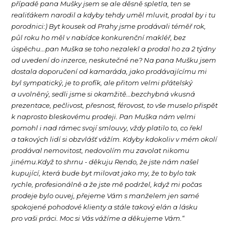
případě pana Mušky jsem se ale děsně spletla, ten se
realiťákem narodil a kdyby tehdy uměl mluvit, prodal by i tu
porodnici:) Byt kousek od Prahy jsme prodávali téměř rok,
půl roku ho měl v nabídce konkurenční makléř, bez
úspěchu...pan Muška se toho nezalekl a prodal ho za 2 týdny
od uvedení do inzerce, neskutečné ne? Na pana Mušku jsem
dostala doporučení od kamaráda, jako prodávajícímu mi
byl sympatický, je to profík, ale přitom velmi přátelský
a uvolněný, sedli jsme si okamžitě...bezchybná vkusná
prezentace, pečlivost, přesnost, férovost, to vše muselo přispět
k naprosto bleskovému prodeji. Pan Muška nám velmi
pomohl i nad rámec svojí smlouvy, vždy platilo to, co řekl
a takových lidí si obzvlášť vážím. Kdyby kdokoliv v mém okolí
prodával nemovitost, nedovolím mu zavolat nikomu
jinému.Když to shrnu - děkuju Rendo, že jste nám našel
kupující, která bude byt milovat jako my, že to bylo tak
rychle, profesionálně a že jste mě podržel, když mi počas
prodeje bylo ouvej, přejeme Vám s manželem jen samé
spokojené pohodové klienty a stále takový elán a lásku
pro vaši práci. Moc si Vás vážíme a děkujeme Vám.“