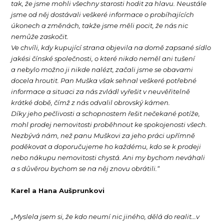
tak, že jsme mohli všechny starosti hodit za hlavu. Neustále
jsme od něj dostávali veškeré informace o probíhajících
úkonech a změnách, takže jsme měli pocit, že nás nic
nemůže zaskočit.
Ve chvíli, kdy kupující strana objevila na domě zapsané sídlo
jakési čínské společnosti, o které nikdo neměl ani tušení
a nebylo možno ji nikde nalézt, začali jsme se obavami
docela hroutit. Pan Muška však sehnal veškeré potřebné
informace a situaci za nás zvládl vyřešit v neuvěřitelně
krátké době, čímž z nás odvalil obrovský kámen.
Díky jeho pečlivosti a schopnostem řešit nečekané potíže,
mohl prodej nemovitosti proběhnout ke spokojenosti všech.
Nezbývá nám, než panu Muškovi za jeho práci upřímně
poděkovat a doporučujeme ho každému, kdo se k prodeji
nebo nákupu nemovitosti chystá. Ani my bychom neváhali
a s důvěrou bychom se na něj znovu obrátili.“
Karel a Hana Aušprunkovi
„Myslela jsem si, že kdo neumí nic jiného, dělá do realit...v